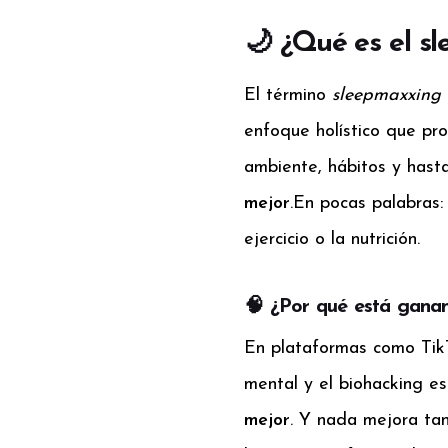
🌙 ¿Qué es el s
El término
sleepmaxxing
enfoque holístico que pr
ambiente, hábitos y hasta
mejor
.
En pocas palabras:
ejercicio o la nutrición.
🧠 ¿Por qué está gana
En plataformas como TikT
mental y el biohacking e
mejor
. Y nada mejora ta