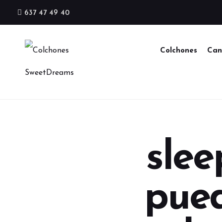
637 47 49 40
Colchones
Can
sle
pued