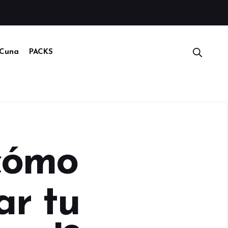
Cuna
PACKS
cómo
ar tu