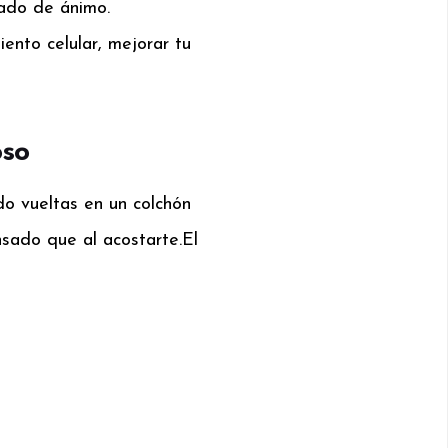
tado de ánimo.
iento celular, mejorar tu
oso
o vueltas en un colchón
nsado que al acostarte.
El