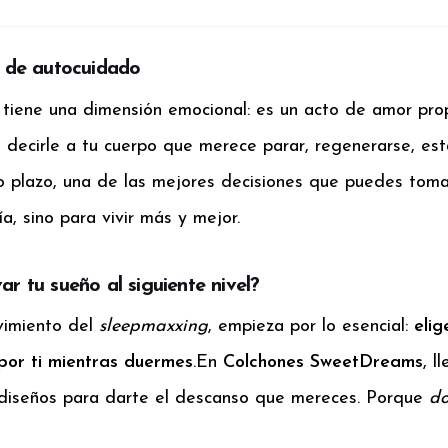
o de autocuidado
tiene una dimensión emocional: es un acto de amor propi
Es decirle a tu cuerpo que merece parar, regenerarse, est
o plazo, una de las mejores decisiones que puedes toma
a, sino para vivir más y mejor.
var tu sueño al siguiente nivel?
vimiento del
sleepmaxxing
, empieza por lo esencial:
eli
por ti mientras duermes
.
En
Colchones SweetDreams
, l
 diseños para darte el descanso que mereces. Porque
do