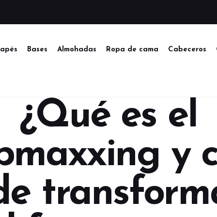
apés
Bases
Almohadas
Ropa de cama
Cabeceros
¿Qué es el
epmaxxing y 
e transform