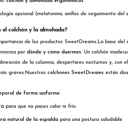
do:
colchón y almohada ergonómicos
.
logía opcional (melatonina, anillos de seguimiento del s
 el colchón y la almohada?
importancia de los productos SweetDreams.
La base del 
comienza por
dónde y cómo duermes
. Un colchón inadec
lineación de la columna, despertares nocturnos y, con e
más graves.
Nuestros
colchones SweetDreams
están dis
orporal de forma uniforme
.
ra
para que no pases calor ni frío.
ra natural de la espalda
para una postura saludable.