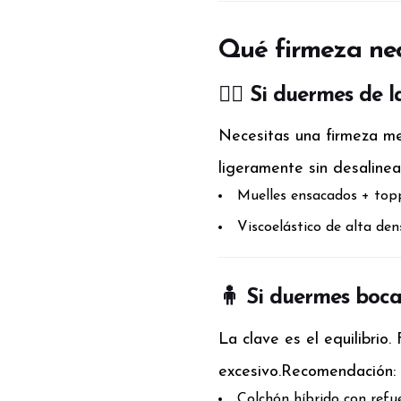
Qué firmeza nec
🧍‍♂️ Si duermes de 
Necesitas una firmeza me
ligeramente sin desalinea
Muelles ensacados + topp
Viscoelástico de alta de
🧍 Si duermes boca
La clave es el equilibrio
excesivo.
Recomendación:
Colchón híbrido con ref