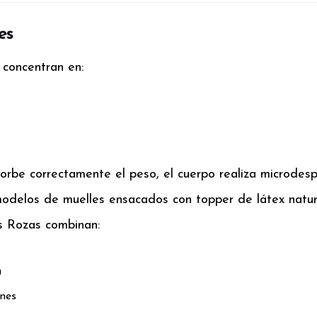
es
 concentran en:
orbe correctamente el peso, el cuerpo realiza microdes
odelos de muelles ensacados con topper de látex natu
s Rozas combinan:
a
ones