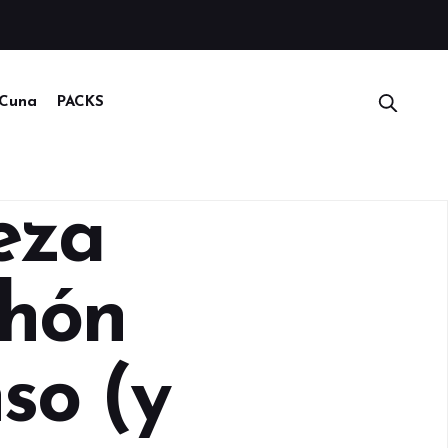
Cuna
PACKS
eza
chón
so (y