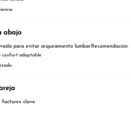
liencia
ca abajo
vada para evitar arqueamiento lumbar.
Recomendación:
e confort adaptable
orzado
areja
 factores clave: