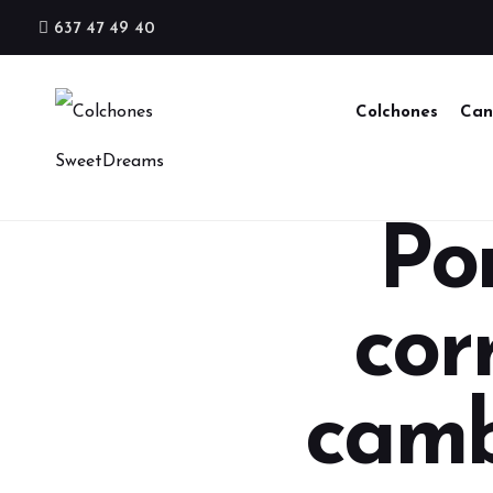
637 47 49 40
Colchones
Can
Po
cor
camb