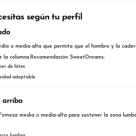
esitas según tu perfil
lado
dia o media-alta que permita que el hombro y la cader
r la columna.
Recomendación SweetDreams:
er de látex
nsidad adaptable
 arriba
. Firmeza media o media-alta para sostener la zona lumb
uerzo lumbar