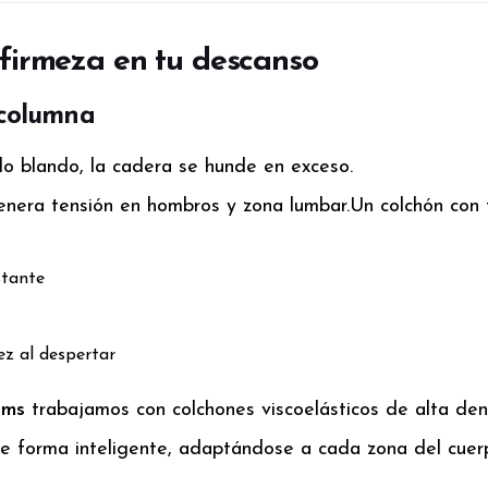
 firmeza en tu descanso
a columna
do blando, la cadera se hunde en exceso.
enera tensión en hombros y zona lumbar.
Un colchón con
stante
ez al despertar
ams
trabajamos con colchones viscoelásticos de alta den
de forma inteligente, adaptándose a cada zona del cuer