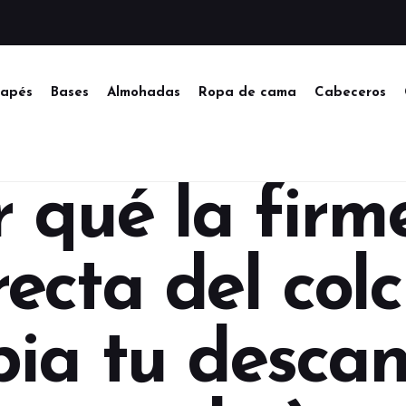
apés
Bases
Almohadas
Ropa de cama
Cabeceros
r qué la firm
recta del col
ia tu descan