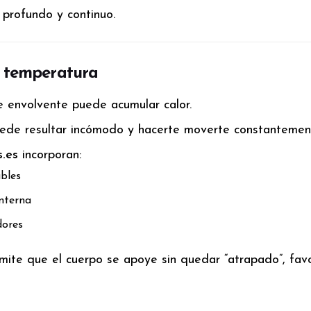
profundo y continuo.
a temperatura
 envolvente puede acumular calor.
ede resultar incómodo y hacerte moverte constantemen
.es
incorporan:
ables
interna
dores
ite que el cuerpo se apoye sin quedar “atrapado”, fav