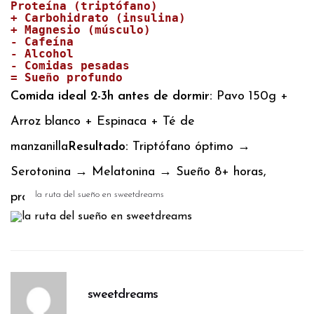
Proteína (triptófano) 

+ Carbohidrato (insulina) 

+ Magnesio (músculo)

- Cafeína

- Alcohol

- Comidas pesadas

= Sueño profundo
Comida ideal 2-3h antes de dormir:
Pavo 150g +
Arroz blanco + Espinaca + Té de
manzanilla
Resultado:
Triptófano óptimo →
Serotonina → Melatonina → Sueño 8+ horas,
la ruta del sueño en sweetdreams
profundo, sin fragmentación.
sweetdreams