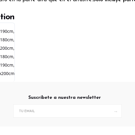
tion
x190cm
,
x180cm
,
x200cm
,
x180cm
,
x190cm
,
x200cm
Suscríbete a nuestra newsletter
→