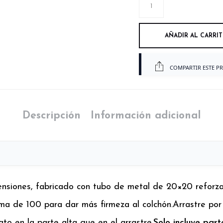
AÑADIR AL CARRI
COMPARTIR ESTE P
Descripción
Información adicional
ensiones, fabricado con tubo de metal de 20×20 reforza
lama de 100 para dar más firmeza al colchón.
Arrastre por
o en la parte alta que en el arrastre.
Solo incluye par