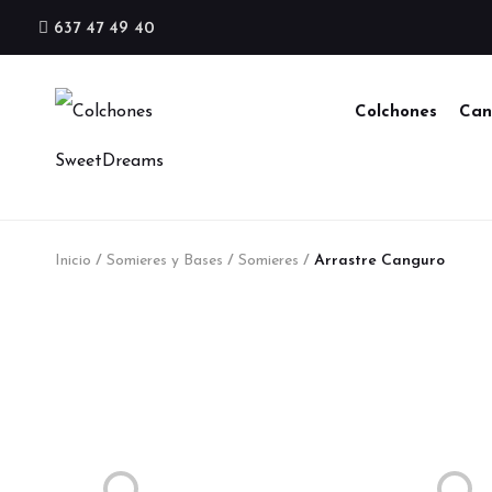
637 47 49 40
Colchones
Can
Inicio
/
Somieres y Bases
/
Somieres
/
Arrastre Canguro