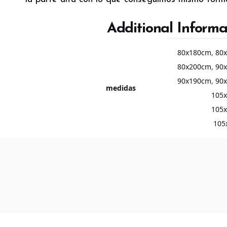
Additional Informa
80x180cm
,
80
80x200cm
,
90
90x190cm
,
90
medidas
105
105
105