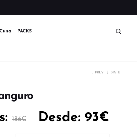
Cuna
PACKS
PREV
SIG
Canguro
s:
Desde:
93
€
186
€